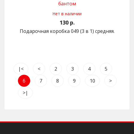
Нет в наличии
130 р.
Подарочная коробка 049 (3 в 1) средняя.
|<
<
2
3
4
5
6
7
8
9
10
>
>|